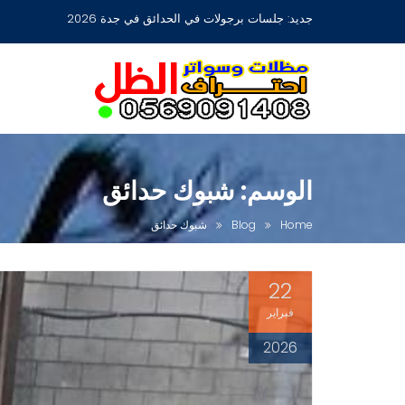
Ski
جديد:
مظلات جلسات حدائق أشكال مودرن عصرية جديدة بجدة
t
conten
الوسم:
شبوك حدائق
Home
Blog
شبوك حدائق
22
فبراير
2026