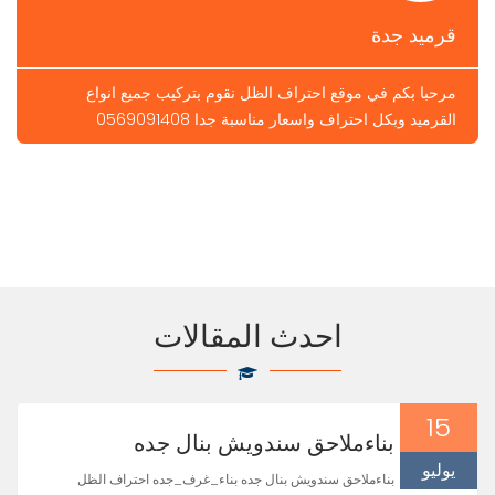
قرميد جدة
مرحبا بكم في موقع احتراف الظل نقوم بتركيب جميع انواع
القرميد وبكل احتراف واسعار مناسبة جدا 0569091408
احدث المقالات
15
بناءملاحق سندويش بنال جده
يوليو
بناءملاحق سندويش بنال جده بناء_غرف_جده احتراف الظل