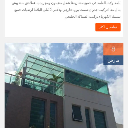
للمقاولات العامه في جميع مشاريعنا شغل مضمون ومجرب بناءملاحق سندويش
بنال معا اتركيب جدران سمت بورد خارجي ودخلي 12ملي البلاط ارضيات جميع
تسليك الكهرباء تركيب السباكه الخليجي
تفاصيل اكثر
8
مارس