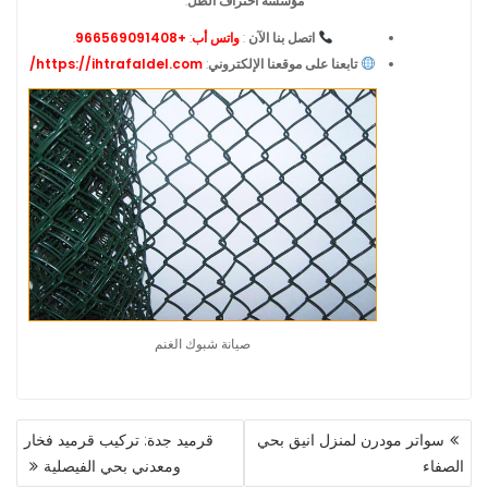
مؤسسة احتراف الظل
.
اتصل بنا الآن
:
واتس أب
:
+966569091408
.
تابعنا على موقعنا الإلكتروني
:
https://ihtrafaldel.com/
صيانة شبوك الغنم
تصفّح
سواتر مودرن لمنزل انيق بحي
قرميد جدة: تركيب قرميد فخار
المقالات
الصفاء
ومعدني بحي الفيصلية