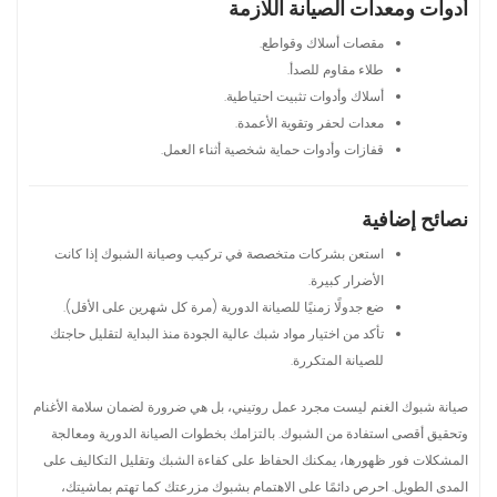
أدوات ومعدات الصيانة اللازمة
مقصات أسلاك وقواطع.
طلاء مقاوم للصدأ.
أسلاك وأدوات تثبيت احتياطية.
معدات لحفر وتقوية الأعمدة.
قفازات وأدوات حماية شخصية أثناء العمل.
نصائح إضافية
استعن بشركات متخصصة في تركيب وصيانة الشبوك إذا كانت
الأضرار كبيرة.
ضع جدولًا زمنيًا للصيانة الدورية (مرة كل شهرين على الأقل).
تأكد من اختيار مواد شبك عالية الجودة منذ البداية لتقليل حاجتك
للصيانة المتكررة.
صيانة شبوك الغنم ليست مجرد عمل روتيني، بل هي ضرورة لضمان سلامة الأغنام
وتحقيق أقصى استفادة من الشبوك. بالتزامك بخطوات الصيانة الدورية ومعالجة
المشكلات فور ظهورها، يمكنك الحفاظ على كفاءة الشبك وتقليل التكاليف على
المدى الطويل. احرص دائمًا على الاهتمام بشبوك مزرعتك كما تهتم بماشيتك،