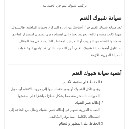
تركيب شبوك غنم حي الحمدانية
صيانة شبوك الغنم
تُعد صيانة شبوك الغنم جزءًا أساسيًا من إدارة المزارع وحماية الماشية. فالشبوك،
مهما كانت متينة وعالية الجودة، تحتاج إلى اهتمام دوري لضمان استمرار كفاءتها
وحمايتها للأغنام من الهروب أو التعرض للمخاطر الخارجية. في هذا المقال،
سنتناول أهمية صيانة شبوك الغنم، أبرز التحديات التي قد تواجهها، وخطوات
الصيانة الدورية اللازمة.
أهمية صيانة شبوك الغنم
الحفاظ على سلامة الأغنام
يؤدي تآكل الشبوك أو وجود فتحات بها إلى هروب الأغنام أو دخول
الحيوانات المفترسة، مما يشكل خطرًا مباشرًا على سلامتها.
إطالة عمر الشبك
الصيانة الدورية تسهم في إطالة عمر الشبك وتقلل من الحاجة إلى
استبداله بالكامل، مما يوفر التكاليف.
الحفاظ على المظهر والنظام