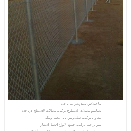
بناءملاحق سندويش بنال جده
تصاميم مظلات السطوح تركيب مظلات للأسطح في جده
مقاول تركيب ساندوتش بانل بجدة ومكة
سواتر جدة تركيب جميع الانواع افضل اسعار