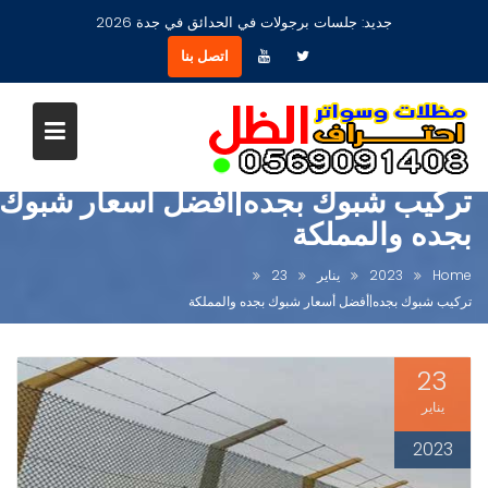
Ski
جديد:
مظلات جلسات حدائق أشكال مودرن عصرية جديدة بجدة
t
اتصل بنا
conten
تركيب شبوك بجده|أفضل أسعار شبوك
بجده والمملكة
Home
2023
يناير
23
تركيب شبوك بجده|أفضل أسعار شبوك بجده والمملكة
23
يناير
2023