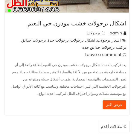
اشكال برجولات خشب مودرن حي النعيم
admin
برجولات
اسعار برجولات
اشكال برجولات
برجولات جدة
برجولات حدائق
,
,
,
,
تركيب برجولات حدائق جده
Leave a comment
يعد تركيب احدث اشكال برجولات خشب مودرن حي النعيم إضافة رائعة إلى أي
مساحة خارجية، حيث تجمع بين الأناقة والعملية لتوفير مساحة مظللة جميلة و مع
تطور التصميمات والهندسة المعمارية، ظهرت أشكال حديثة ومتنوعة من
البرجولات الخشبية التي تلبي احتياجات مختلفة وتتناسب مع كافة الأذواق، تواصل
مع مؤسسة مظلات وسواتر احتراف الظل لتركيب احدث انواع…
عرض اكثر
تصفّح
مقالات أقدم
المقالات