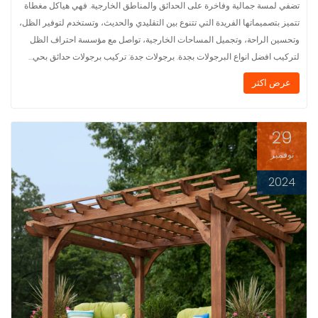
تضفي لمسة جمالية وفاخرة على الحدائق والمناطق الخارجية. فهي هياكل مغطاة
تتميز بتصميماتها الفريدة التي تتنوع بين التقليدي والحديث، وتستخدم لتوفير الظل،
وتحسين الراحة، وتجميل المساحات الخارجية، تواصل مع مؤسسة احتراف الظل
لتركيب افضل انواع البرجولات بجدة. برجولات جدة: تركيب برجولات حدائق بحي…
عرض اكثر
29
نوفمبر
2024