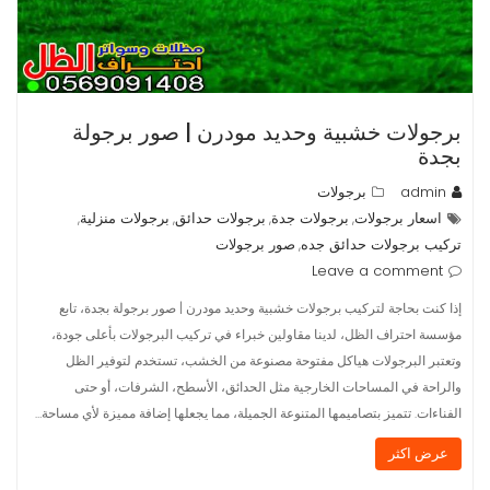
برجولات خشبية وحديد مودرن | صور برجولة
بجدة
admin
برجولات
اسعار برجولات
برجولات جدة
برجولات حدائق
برجولات منزلية
,
,
,
,
تركيب برجولات حدائق جده
صور برجولات
,
Leave a comment
إذا كنت بحاجة لتركيب برجولات خشبية وحديد مودرن | صور برجولة بجدة، تابع
مؤسسة احتراف الظل، لدينا مقاولين خبراء في تركيب البرجولات بأعلى جودة،
وتعتبر البرجولات هياكل مفتوحة مصنوعة من الخشب، تستخدم لتوفير الظل
والراحة في المساحات الخارجية مثل الحدائق، الأسطح، الشرفات، أو حتى
الفناءات. تتميز بتصاميمها المتنوعة الجميلة، مما يجعلها إضافة مميزة لأي مساحة…
عرض اكثر