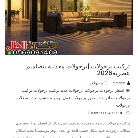
تركيب برجولات |برجولات معدنية بتصاميم
عصرية2026
admin
برجولات
اسعار برجولات
برجولات
برجولات جدة
تركيب برجولات
تركيب
,
,
,
,
برجولات حدائق جده
صور برجولات
عمل برجولة خشب بجده
مظلات
,
,
,
برجولات
Leave a comment
تركيب برجولات |برجولات معدنية بتصاميم عصرية2026 افضل انواع وتصاميم
مظلات برجولات حديد شكل خشب للحدائق بجدة توفر مؤسستنا بجدة اشكال
ومواصفات مظلات حديدية ذات طابع خشبي مميز بخامات ذات جودة عالية لا تقبل