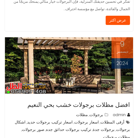
تفكر في تحسين حديقتك المنزلية، فإن البرجولات خيار مثالي يمنحك مزيجًا من
الجمال والفائدة، تواصل مع مؤسسة احتراف…
عرض اكثر
9
ديسمبر
2024
افضل مظلات برجولات خشب بحي النعيم
admin
برجولات
مظلات
,
أرقى المظلات
اسعار برجولات
اسعار تركيب برجولات حديد
اشكال
,
,
,
برجولات
برجولات جدة
تركيب برجولات حدائق جده
صور برجولات
,
,
,
,
مظلات برجولات