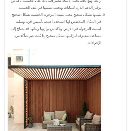
رائعة. ومع ذلك، يجب الانتباه لتأثير النباتات على الخشب. تأكد من
توفير الدعم اللازم للنباتات وتجنب تسببها في تلف الخشب.
تثبيتها بشكل صحيح: يجب تثبيت البرجولة الخشبية بشكل صحيح
في المكان المخصص لها. استخدم أعمدة تأسيس قوية وصلبة
لتثبيت البرجولة في الأرض وتأكد من توازنها وثباتها. قد تحتاج إلى
مساعدة محترفة لتركيبها بشكل صحيح إذا كنت غير متأكد من
الإجراءات.