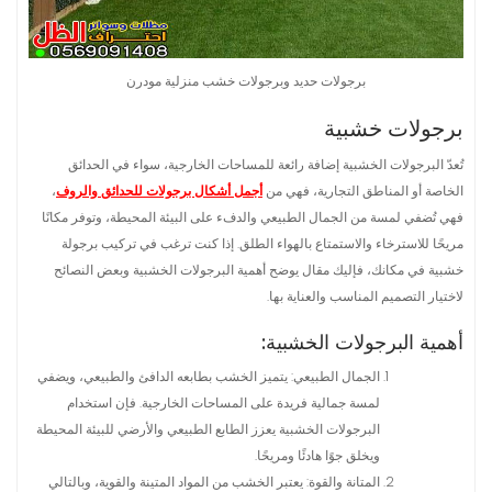
برجولات حديد وبرجولات خشب منزلية مودرن
برجولات خشبية
تُعدّ البرجولات الخشبية إضافة رائعة للمساحات الخارجية، سواء في الحدائق
الخاصة أو المناطق التجارية، فهي من
أجمل أشكال برجولات للحدائق والروف
،
فهي تُضفي لمسة من الجمال الطبيعي والدفء على البيئة المحيطة، وتوفر مكانًا
مريحًا للاسترخاء والاستمتاع بالهواء الطلق. إذا كنت ترغب في تركيب برجولة
خشبية في مكانك، فإليك مقال يوضح أهمية البرجولات الخشبية وبعض النصائح
لاختيار التصميم المناسب والعناية بها.
أهمية البرجولات الخشبية:
الجمال الطبيعي: يتميز الخشب بطابعه الدافئ والطبيعي، ويضفي
لمسة جمالية فريدة على المساحات الخارجية. فإن استخدام
البرجولات الخشبية يعزز الطابع الطبيعي والأرضي للبيئة المحيطة
ويخلق جوًا هادئًا ومريحًا.
المتانة والقوة: يعتبر الخشب من المواد المتينة والقوية، وبالتالي