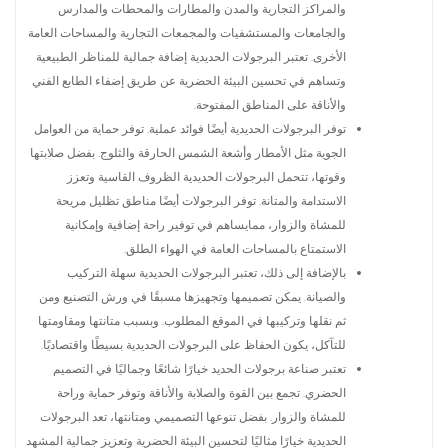
والمراكز التجارية والمدن والمطارات والمحطات والمدارس
والجامعات والمستشفيات والمجمعات التجارية والمساحات العامة
الأخرى. تعتبر البرجولات الحديدية إضافة جمالية للمناظر الطبيعية
وتساهم في تحسين البيئة الحضرية عن طريق إضفاء الطابع الفني
والأناقة على المناطق المفتوحة.
توفر البرجولات الحديدية أيضًا فوائد عملية. توفر حماية من العوامل
الجوية مثل الأمطار وأشعة الشمس الحارقة والثلوج. بفضل صلابتها
وقوتها، تتحمل البرجولات الحديدية الظروف القاسية وتعزز
الاستدامة والمتانة. توفر البرجولات أيضًا مناطق تظليل مريحة
للمشاة والزوار، ممايساهم في توفير راحة إضافية وإمكانية
الاستمتاع بالمساحات العامة في الهواء الطلق.
بالإضافة إلى ذلك، تعتبر البرجولات الحديدية سهلة التركيب
والصيانة. يمكن تصميمها وتجهيزها مسبقًا في ورش التصنيع ومن
ثم نقلها وتركيبها في الموقع المطلوب. وبسبب متانتها ومقاومتها
للتآكل، يكون الحفاظ على البرجولات الحديدية بسيطًا واقتصاديًا.
تعتبر صناعة برجولات الحديد خيارًا شائعًا وجماليًا في التصميم
الحضري. تجمع بين القوة والصلابة والأناقة وتوفر حماية وراحة
للمشاة والزوار. بفضل تنوعها التصميمي ومتانتها، تعد البرجولات
الحديدية خيارًا مثاليًا لتحسين البيئة الحضرية وتعزيز جمالية المشهد