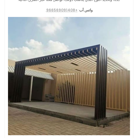
واتس أب
:
+966569091408
.