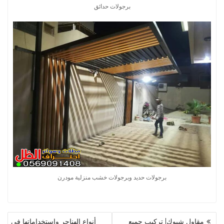
برجولات حدائق
برجولات حديد وبرجولات خشب منزلية مودرن
تصفّح
مقاول شبوك| تركيب جميع
أنواع الهناجر واستخداماتها في