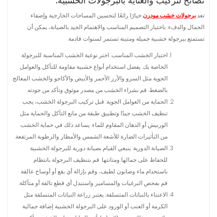
نصائح لتركيب والعناية بالبرجولات الخشبية:
تعد
برجولات خشب مودرن
خيارًا رائعًا لتحسين المساحات الخارجية وإضفاء
الجمال والدفء. باختيار التصميم المناسب والاهتمام الجيد بالصيانة، يمكن أن
تستمتع ببرجولة خشبية جميلة ومتينة تستمر لسنوات قادمة.
اختيار الخشب المناسب: اختر نوعية الخشب المناسبة للبرجولة
الخاصة بك. يفضل استخدام أنواع خشبية مقاومة للتآكل والعوامل
الجوية مثل السرو والأرز الأحمر والأبيض والأكاجو والخشب المعالج
بالضغط. قم بشراء الخشب من مصدر موثوق وتأكد من جودته.
الحماية من العوامل الجوية: قبل تركيب البرجولة الخشب، يجب
تنظيف الخشب جيدًا وتطبيق طبقة من مانع التآكل والحماية مثل
الورنيش أو الدهان المقاوم للماء. يساعد ذلك في حماية الخشب
من التأثيرات الضارة للأشعة الشمس والأمطار والرطوبة المرتفعة.
الصيانة الدورية: ينبغي القيام بصيانة دورية للبرجولة الخشبية
للحفاظ على جمالها ومتانتها. قم بتنظيف البرجولة بانتظام
باستخدام ماء وصابون لطيف، وقم بإزالة أي بقع أو أوساخ عالقة.
قم بفحص البرغيات والمسامير واستبدل أي قطع تالفة أو متآكلة.
الاعتناء بالنباتات المتسلقة: يعتبر زراعة النباتات المتسلقة مثل
الكرمة أو العنب أو الورود على البرجولة الخشبية إضافة جمالية