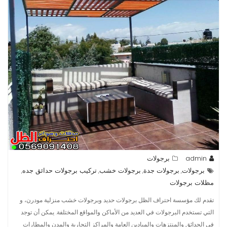
admin
برجولات
برجولات
برجولات جدة
برجولات خشب
تركيب برجولات حدائق جده
,
,
,
,
مظلات برجولات
تقدم لك مؤسسة احتراف الظل برجولات حديد وبرجولات خشب منزلية مودرن، و
التي تستخدم البرجولات في العديد من الأماكن والمواقع المختلفة. يمكن أن توجد
في الحدائق والمنتزهات والميادين العامة والمراكز التجارية والمدن والمطارات