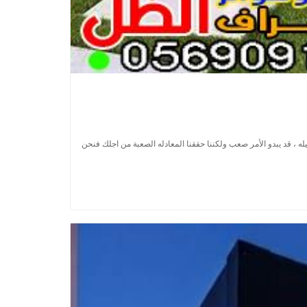
 قد يبدو الأمر صعب ولكننا حققنا المعادله الصعبة من اجلك فنحن