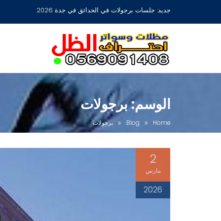
Ski
جديد:
مظلات جلسات حدائق أشكال مودرن عصرية جديدة بجدة
t
conten
الوسم:
برجولات
Home
Blog
برجولات
2
مارس
2026