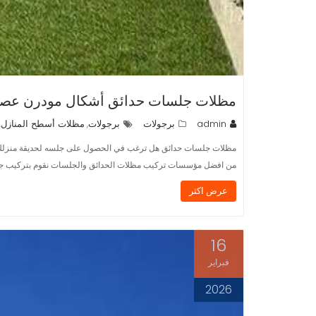
مظلات جلسات حدائق أشكال مودرن عصري
admin
برجولات
برجولات
مظلات أسطح المنازل
,
,
مظلات جلسات حدائق هل ترغب في الحصول على جلسه لحديقة منزلك ذات 
من افضل مؤسسات تركيب مظلات الحدائق والجلسات نقوم بتركيب جميع ا
عرض اكثر
16
فبراير
2026