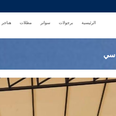
الرئيسية
برجولات
سواتر
مظلات
هناجر
 سي