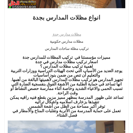
انواع مظلات المدارس بجدة
مظلات مدارس جدة
مظلات مدارس حكومية
تركيب مظلة ساحات المدارس
مميزات مؤسستنا في تركيب المظلات للمدارس جدة
اسعار تركيب مظلات مدارس في جدة
اهمية تركيب مظلات المدارس ؟
يوجد العديد من الأسباب التي تحث الهيئات الدراسية ووزارات التربية
والتعليم أن تنص من ضمن بنود أساسيات
تجهيز المدارس هو تركيب مظلات المدارس لأهميتها البالغة من أهمها.
انها تساعد في حماية الطلبة من الأشعة الفوق بنفسجية الضارة التي
تسبب الحمى والاعياء الشديد وخاصة أثناء ممارسة حصص النشاط أو
وقت الراحة.
تساعد على ظهور المدرسة بمظهر مميز مزين بقطع فنيه راقيه يمكن
تنفيذها بزخارف اسلاميه واشكال تراثيه
توفر أكبر مساحة من الظل من أشعة الشمس
تعمل على حماية المدرسة من الأتربة وتقلبات المناخ والأمطار في
فصل الشتاء.