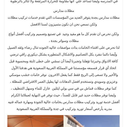
في المدرسه وايضا تساعد علي انها مقاومة للحرارة المرتفعة ولا تتأثر بالرطوبة
مظلات مدارس
مظلات مدارس بجدة يتوفر العديد من المؤسسات التي تقدم خدمات تركيب مظلات
ولكن نسعي نحن ان نكون متميزون لسنا الافضل
ولكن نحرص ان نقدم كل ما هو مفيد وجيد في تصنيع وتصميم وتركيب أفضل أنواع
مظلات وسواتر بجدة ،
لذا نحرص على اقتناء الخامات بذات مواصفات عاليه الجوده تنال رضاء وثقه العميل
وأيضا دائما ننفرد بكل التصاميم والاشكال المتطوره بشكل ديكوري راقي ترضي
كافة الاذواق وخبرتنا تؤهلنا وتجبرنا أيضا أن نمشي على خطى ثابتة ومحسوبة قبل
اتخاذ أي قرار فسمعه مؤسستنا في المملكة العربية السعودية هي هدفنا الأول
والأخير ولا تسعى إلى الربح فقط كما يفعل الاخرون نوفر خامات خشب موسكي
وعزيزي وسويدي ونستخدم افضل الدهانات لها يطيل العمر الافتراضي للمظلة ،
كما نوفر مظلات قماش بي في سي بولي ايثلين عازل للماء وسهل التنظيف ،
وايضا نوفر مظلات حديد غير قابل للصدأ ، حيث نوفر في النهاية لعملائنا الكرام
أفضل خدمة توريد وتركيب مظلات مدارس بخامات عالية الجودة ومهارة عماله فنيه
مدربه بأرخص أسعار توريد وتركيب في جدة والمملكة العربية السعودية