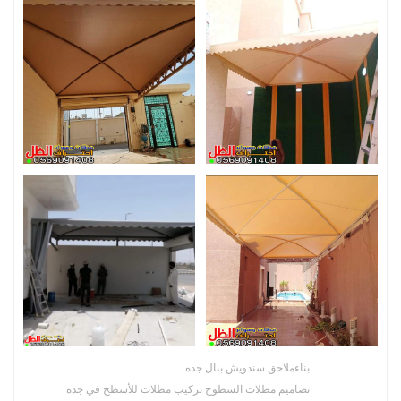
بناءملاحق سندويش بنال جده
تصاميم مظلات السطوح تركيب مظلات للأسطح في جده