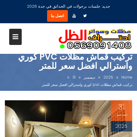
Ski
جديد:
مظلات جلسات حدائق أشكال مودرن عصرية جديدة بجدة
t
اتصل بنا
conten
تركيب قماش مظلات PVC كوري
واسترالي افضل سعر للمتر
Home
2025
ديسمبر
31
تركيب قماش مظلات pvc كوري واسترالي افضل سعر للمتر
31
ديسمبر
2025