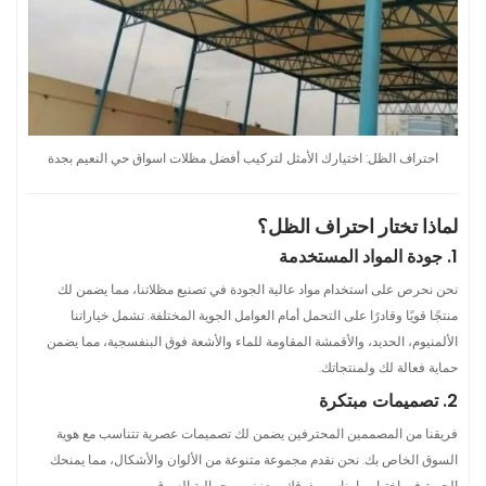
احتراف الظل: اختيارك الأمثل لتركيب أفضل مظلات اسواق حي النعيم بجدة
لماذا تختار احتراف الظل؟
1. جودة المواد المستخدمة
نحن نحرص على استخدام مواد عالية الجودة في تصنيع مظلاتنا، مما يضمن لك
منتجًا قويًا وقادرًا على التحمل أمام العوامل الجوية المختلفة. تشمل خياراتنا
الألمنيوم، الحديد، والأقمشة المقاومة للماء والأشعة فوق البنفسجية، مما يضمن
حماية فعالة لك ولمنتجاتك.
2. تصميمات مبتكرة
فريقنا من المصممين المحترفين يضمن لك تصميمات عصرية تتناسب مع هوية
السوق الخاص بك. نحن نقدم مجموعة متنوعة من الألوان والأشكال، مما يمنحك
الحرية في اختيار ما يناسب ذوقك ويعزز من جمالية السوق.