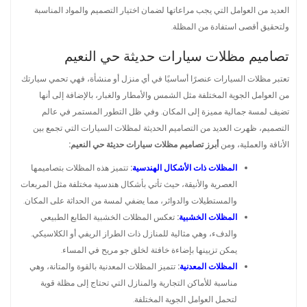
العديد من العوامل التي يجب مراعاتها لضمان اختيار التصميم والمواد المناسبة
ولتحقيق أقصى استفادة من المظلة.
تصاميم مظلات سيارات حديثة حي النعيم
تعتبر مظلات السيارات عنصرًا أساسيًا في أي منزل أو منشأة، فهي تحمي سيارتك
من العوامل الجوية المختلفة مثل الشمس والأمطار والغبار، بالإضافة إلى أنها
تضيف لمسة جمالية مميزة إلى المكان. وفي ظل التطور المستمر في عالم
التصميم، ظهرت العديد من التصاميم الحديثة لمظلات السيارات التي تجمع بين
الأناقة والعملية، ومن
أبرز تصاميم مظلات سيارات حديثة حي النعيم:
المظلات ذات الأشكال الهندسية
:
تتميز هذه المظلات بتصاميمها
العصرية والأنيقة، حيث تأتي بأشكال هندسية مختلفة مثل المربعات
والمستطيلات والدوائر، مما يضفي لمسة من الحداثة على المكان.
المظلات الخشبية
:
تعكس المظلات الخشبية الطابع الطبيعي
والدفء، وهي مثالية للمنازل ذات الطراز الريفي أو الكلاسيكي.
يمكن تزيينها بإضاءة خافتة لخلق جو مريح في المساء.
المظلات المعدنية
:
تتميز المظلات المعدنية بالقوة والمتانة، وهي
مناسبة للأماكن التجارية والمنازل التي تحتاج إلى مظلة قوية
لتحمل العوامل الجوية المختلفة.