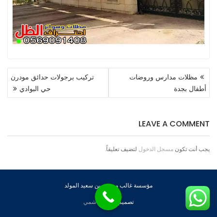
تصفّح
مظلات مدارس وروضات
تركيب برجولات حدائق مودرن
المقالات
أطفال بجدة
حي البوادي
LEAVE A COMMENT
يجب أنت تكون
مسجل الدخول
لتضيف تعليقاً.
مؤسسة غالب مسيفر بن سعيد المولد
تصميم
عبود الهاشمي