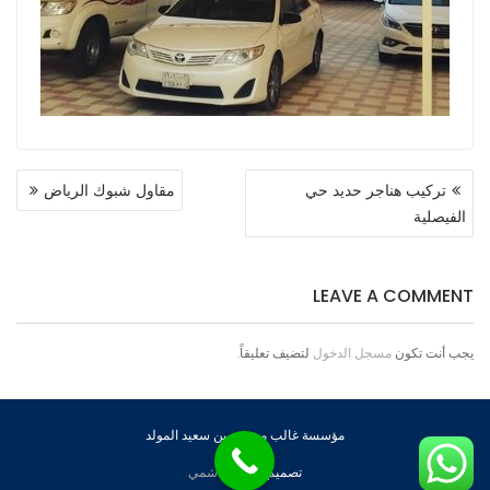
تصفّح
تركيب هناجر حديد حي
مقاول شبوك الرياض
المقالات
الفيصلية
LEAVE A COMMENT
يجب أنت تكون
مسجل الدخول
لتضيف تعليقاً.
مؤسسة غالب مسيفر بن سعيد المولد
تصميم
عبود الهاشمي