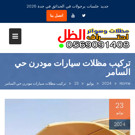
Ski
جديد:
مظلات جلسات حدائق أشكال مودرن عصرية جديدة بجدة
t
اتصل بنا
conten
تركيب مظلات سيارات مودرن حي
السامر
Home
2024
يوليو
23
تركيب مظلات سيارات مودرن حي السامر
23
يوليو
2024