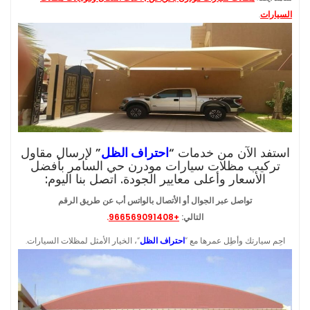
السيارات
.
استفد الآن من خدمات “
احتراف الظل
” لإرسال مقاول
تركيب مظلات سيارات مودرن حي السامر بأفضل
الأسعار وأعلى معايير الجودة. اتصل بنا اليوم:
تواصل عبر الجوال أو الأتصال بالواتس أب عن طريق الرقم
التالي:
+966569091408
.
احِم سيارتك وأطِل عمرها مع “
احتراف الظل
“، الخيار الأمثل لمظلات السيارات.