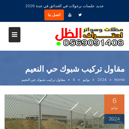
Ski
جديد:
مظلات جلسات حدائق أشكال مودرن عصرية جديدة بجدة
t
اتصل بنا
conten
مقاول تركيب شبوك حي النعيم
Home
2024
يوليو
6
مقاول تركيب شبوك حي النعيم
6
يوليو
2024