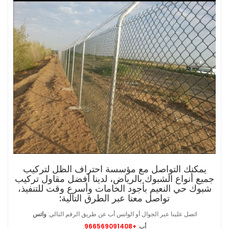
يمكنك التواصل مع مؤسسة احتراف الظل لتركيب
جميع أنواع الشبوك بالرياض، لدينا أفضل مقاول تركيب
شبوك حي النعيم بأجود الخامات وأسرع وقت للتنفيذ،
تواصل معنا عبر الطرق التالية:
اتصل علينا عبر الجوال أو الواتس أب عن طريق الرقم التالي:
واتس
أب
:
+966569091408
.