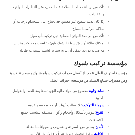
تأكد من ارتداء معدات السلامة عند العمل، مثل النظارات الواقية
والقفازات.
إذا كان لديك سطح غير مستوٍ، قد تحتاج إلى استخدام درجات أو
سلالم لتركيب السياج.
تأكد من مراجعة اللوائح المحلية قبل تركيب أي سياج.
يمكنك طلاء أو رشّ سياج الشبك بلون يتناسب مع ديكور منزلك.
مع صيانة دورية، يمكن أن يدوم سياج الشبك لسنوات طويلة.
مؤسسة تركيب شبوك
مؤسسة احتراف الظل تقدم لك أفضل خدمات تركيب سياج شبوك بأسعار تنافسية،
ومن
مميزات سياج الشبك من مؤسسة احتراف الظل:
متانة وقوة
: مصنوع من مواد عالية الجودة مقاومة للصدأ والعوامل
الجوية.
سهولة التركيب
: لا يتطلب أدوات أو خبرة فنية متقدمة.
التنوع
: يتوفر بأشكال وأحجام وألوان مختلفة لتناسب جميع
الاحتياجات.
الأمان
: يحمي من السرقة والتخريب والحيوانات الضالة.
التكلفة
: حلول اقتصادية مقارنةً بأنواع الأسوار الأخرى.