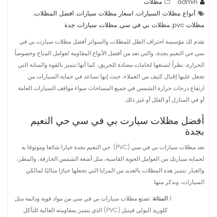
admin
مظلات
أنواع مظلات السيارات
اسعار مظلات سيارات
افضل المظلات
,
,
,
مظلات pvc
مظلات بي في سي
مظلات سيارات جدة
,
,
تقدم لك مؤسسة احتراف الظل للمظلات والسواتر أفضل مظلات سيارت بي في
سي حي النعيم بجدة، والتي تعد من أفضل الأنواع المقاومة لعوامل المناخ وخصوصاً
الحرارة، نظراً لتمتعها لخامات مضادة للحريق، كما أنها تتميز بالقوة والمتانة التي
تجعل عليها إقبال كثيف من العملاء، حيث إنها تساعد في حماية السيارات من
ارتفاع درجات حرارة الشمس في جميع المساحات سواء مواقف السيارات العامة
أو في المنازل أو الفلل أو غير ذلك.
أفضل مظلات سيارت بي في سي حي النعيم
بجدة
تعد مظلات سيارات بي في سي (PVC) حي النعيم بجدة خيارا شائعا وموثوقا به
لحماية سيارتك من العوامل الجوية القاسية، مثل أشعة الشمس الحارقة، والمطر،
والغبار. تتميز هذه المظلات بالعديد من المزايا التي تجعلها خيارًا مثاليًا لمالكي
السيارات، ونذكر منها:
المتانة:
تصنع مظلات سيارات بي في سي من مواد قوية ودائمة مثل
كلوريد البولي فينيل (PVC) الذي يتميز بمقاومته العالية للتآكل