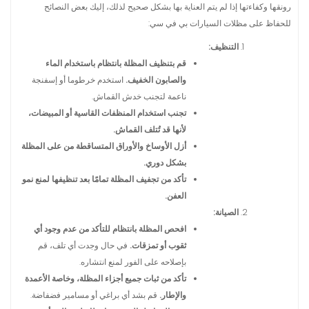
رونقها وكفاءتها إذا لم يتم العناية بها بشكل صحيح لذلك، إليك بعض النصائح
للحفاظ على مظلات السيارات بي في سي:
التنظيف:
قم بتنظيف المظلة بانتظام باستخدام الماء
والصابون الخفيف.
استخدم خرطوما أو إسفنجة
ناعمة لتجنب خدش القماش.
تجنب استخدام المنظفات القاسية أو المبيضات،
لأنها قد تُتلف القماش.
أزل الأوساخ والأوراق المتساقطة من على المظلة
بشكل دوري.
تأكد من تجفيف المظلة تمامًا بعد تنظيفها لمنع نمو
العفن.
الصيانة:
افحص المظلة بانتظام للتأكد من عدم وجود أي
ثقوب أو تمزقات.
في حال وجدت أي تلف، قم
بإصلاحه على الفور لمنع انتشاره.
تأكد من ثبات جميع أجزاء المظلة، وخاصة الأعمدة
والإطار.
قم بشد أي براغي أو مسامير فضفاضة.