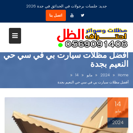
Ski
جديد:
مظلات جلسات حدائق أشكال مودرن عصرية جديدة بجدة
t
اتصل بنا
conten
أفضل مظلات سيارت بي في سي حي
النعيم بجدة
Home
2024
مايو
14
أفضل مظلات سيارت بي في سي حي النعيم بجدة
14
مايو
2024