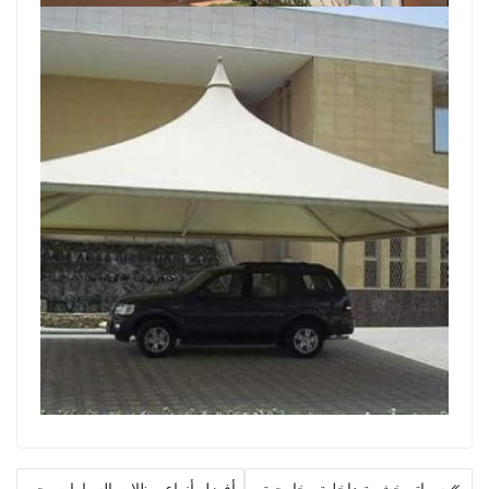
تصفّح