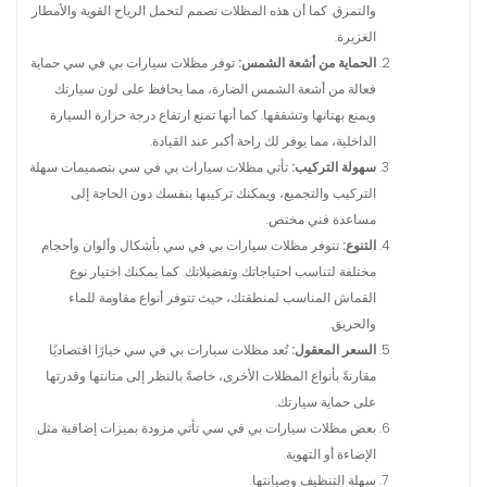
والتمزق. كما أن هذه المظلات تصمم لتحمل الرياح القوية والأمطار
الغزيرة.
الحماية من أشعة الشمس:
توفر مظلات سيارات بي في سي حماية
فعالة من أشعة الشمس الضارة، مما يحافظ على لون سيارتك
ويمنع بهتانها وتشققها. كما أنها تمنع ارتفاع درجة حرارة السيارة
الداخلية، مما يوفر لك راحة أكبر عند القيادة.
سهولة التركيب:
تأتي مظلات سيارات بي في سي بتصميمات سهلة
التركيب والتجميع، ويمكنك تركيبها بنفسك دون الحاجة إلى
مساعدة فني مختص.
التنوع:
تتوفر مظلات سيارات بي في سي بأشكال وألوان وأحجام
مختلفة لتناسب احتياجاتك وتفضيلاتك. كما يمكنك اختيار نوع
القماش المناسب لمنطقتك، حيث تتوفر أنواع مقاومة للماء
والحريق.
السعر المعقول:
تُعد مظلات سيارات بي في سي خيارًا اقتصاديًا
مقارنةً بأنواع المظلات الأخرى، خاصةً بالنظر إلى متانتها وقدرتها
على حماية سيارتك.
بعض مظلات سيارات بي في سي تأتي مزودة بميزات إضافية مثل
الإضاءة أو التهوية.
سهلة التنظيف وصيانتها.