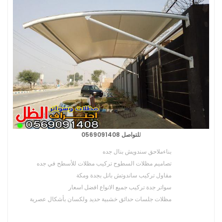
ل
لتواصل 0569091408
بناءملاحق سندويش بنال جده
تصاميم مظلات السطوح تركيب مظلات للأسطح في جده
مقاول تركيب ساندوتش بانل بجدة ومكة
سواتر جدة تركيب جميع الانواع افضل اسعار
مظلات جلسات حدائق خشبية حديد ولكسان بأشكال عصرية