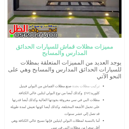
مميزات مظلات قماش للسيارات الحدائق
المدارس والمسابح
يوجد العديد من المميزات المتعلقة بمظلات
للسيارات الحدائق المدارس والمسابح وهي على
النحو الآتي
تركيب مظلات بجدة
صنع مظلات القماش من البولي فينيل
كلوريدpvc وكذلك أيضا من نوع البولي ايثلين عالي الكثافة.
مظلات البي في سي معروفة بجودتها العالية وكذلك أيضا قدرتها
على تحمل الأشعة المختلفة، وكذلك أيضا كونها تعيش لمدة طويلة
قد تصل إلي عشر سنوات.
أما بالنسبة لمظلات البولي ايثيلين فإنها نسيج عالي الكثافة وهي
أقل سعرا من مظلات البي في سي.