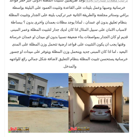
تركيب مظلات سيارات بجدة
توجد طريقتين لتثبيت المظلة الاولى عبر حفر قواعد
خرسانية وصبها وعمل بليتات على القاعدة وتثبيت العمود على البليتة بواسطة
براغي وسناتر مجلفنة والطريقة الثانية عبر تركيب بليتة على الجدار وتثبيت المظلة
بنظام تعليق بدون اي عمدان ، لماذا يوجد مظلات بعمدان واخرى بدون ؟ ببساطة
لاسباب الامان على سبيل المثال اذا كان لديك جدار لتثبيت المظلة وعمر المبنى
قديم او كان الجدار بمواصفات بناء ضعيفة نسبيا بدون اي ميدان او عمدان خرسانة
وقتها يجب ان يكون التثبيت على قواعد ارضية تتحمل وزن المظلة على المدى
البعيد ، اما اذا كان المبنى جديد وينحمل وزن المظلة ويتوفر على ميدات او جسور
خرسانية يستحسن تثبيت المظلة بنظام التعليق لاضافة شكل جمالي رائع للواجهه
والمدخل.