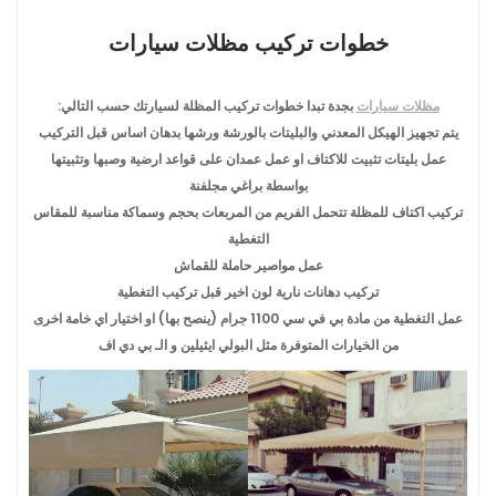
خطوات تركيب مظلات سيارات
مظلات سيارات
بجدة
تبدا خطوات تركيب المظلة لسيارتك حسب التالي:
يتم تجهيز الهيكل المعدني والبليتات بالورشة ورشها بدهان اساس قبل التركيب
عمل بليتات تثبيت للاكتاف او عمل عمدان على قواعد ارضية وصبها وتثبيتها
بواسطة براغي مجلفنة
تركيب اكتاف للمظلة تتحمل الفريم من المربعات بحجم وسماكة مناسبة للمقاس
التغطية
عمل مواصير حاملة للقماش
تركيب دهانات نارية لون اخير قبل تركيب التغطية
عمل التغطية من مادة بي في سي 1100 جرام (ينصح بها) او اختيار اي خامة اخرى
من الخيارات المتوفرة مثل البولي ايثيلين و الـ بي دي اف