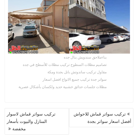
بناءملاحق سندويش بنال جده
تصاميم مظلات السطوح تركيب مظلات للأسطح في جده
مقاول تركيب ساندوتش بانل بجدة ومكة
سواتر جدة تركيب جميع الانواع افضل اسعار
مظلات جلسات حدائق خشبية حديد ولكسان بأشكال عصرية
تصفّح
تركيب سواتر قماش للاحواش
تركيب سواتر قماش لاسوار
المقالات
أفضل اسعار سواتر بجدة
المنازل والبيوت بأسعار
مخفضة