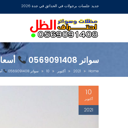
Ski
جديد:
جلسات برجولات في الحدائق في جدة 2026
t
conten
سواتر 0569091408
أسعار
Home
2021
أكتوبر
10
سواتر 0569091408
أسع
10
أكتوبر
2021