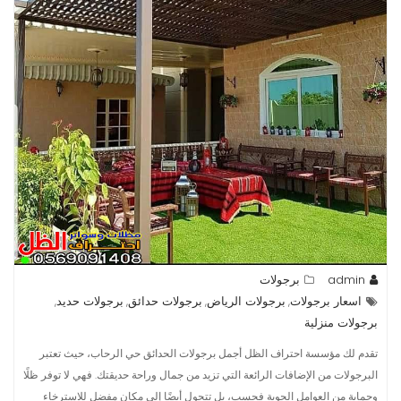
admin
برجولات
اسعار برجولات
برجولات الرياض
برجولات حدائق
برجولات حديد
,
,
,
,
برجولات منزلية
تقدم لك مؤسسة احتراف الظل أجمل برجولات الحدائق حي الرحاب، حيث تعتبر
البرجولات من الإضافات الرائعة التي تزيد من جمال وراحة حديقتك. فهي لا توفر ظلًا
وحماية من العوامل الجوية فحسب، بل تتحول أيضًا إلى مكان مفضل للاسترخاء