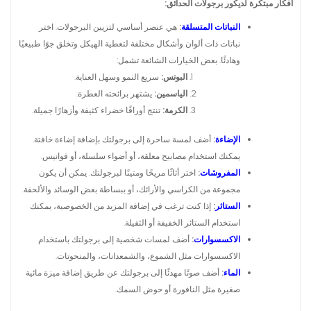
أفكار مبتكرة لديكور برجولات الحدائق:
النباتات المتسلقة
:
هي عنصر أساسي لتزيين البرجولات. اختر
نباتات ذات ألوان وأشكال مختلفة لتغطية الهيكل وتخلق جوًا طبيعيًا
وهادئًا. بعض الخيارات الشائعة تشمل:
البوتس:
سريع النمو وسهل العناية.
الياسمين:
يشتهر برائحته العطرة.
الكرمة:
تنتج أوراقًا خضراء كثيفة وأزهارًا جميلة.
الإضاءة
:
أضف لمسة ساحرة إلى برجولتك بإضافة إضاءة خافتة.
يمكنك استخدام مصابيح معلقة، أو أضواء سلسلة، أو فوانيس.
المفروشات
:
اختر أثاثًا مريحًا ومتينًا لبرجولتك. يمكن أن يكون
مجموعة من الكراسي والأرائك، أو ببساطة بعض الوسائد والألحفة.
الستائر
:
إذا كنت ترغب في إضافة المزيد من الخصوصية، يمكنك
استخدام الستائر الخفيفة أو الثقيلة.
الاكسسوارات
:
أضف لمسات شخصية إلى برجولتك باستخدام
الاكسسوارات مثل الشموع، والشمعدانات، والمنحوتات.
الماء
:
أضف صوتًا مهدئًا إلى برجولتك عن طريق إضافة ميزة مائية
صغيرة مثل النافورة أو حوض السمك.