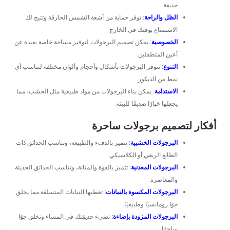
حديقة.
الظل والراحة
:
توفر حماية من أشعة الشمس الحارقة وتتيح لك
الاستمتاع بوقتك في الخارج.
الخصوصية
:
يمكن تصميم البرجولات لتوفير مساحة خاصة بعيدة عن
أعين المتطفلين.
التنوع
:
تتوفر البرجولات بأشكال وأحجام وألوان مختلفة لتناسب أي
نمط من الديكور.
الاستدامة
:
يمكن بناء البرجولات من مواد طبيعية مثل الخشب، مما
يجعلها خيارًا صديقًا للبيئة.
أفكار لتصميم برجولات ساحرة
البرجولات الخشبية
:
تتميز بالدفء والطبيعة، وتناسب الحدائق ذات
الطابع الريفي أو الكلاسيكي.
البرجولات المعدنية
:
تتميز بالقوة والمتانة، وتناسب الحدائق الحديثة
والمعاصرة.
البرجولات المكسوة بالنباتات
:
تغطيها النباتات المتسلقة مما يخلق
جوًا رومانسيًا وطبيعيًا.
البرجولات المزودة بإضاءة
:
تضيء حديقتك في المساء وتخلق جوًا
ساحرًا.