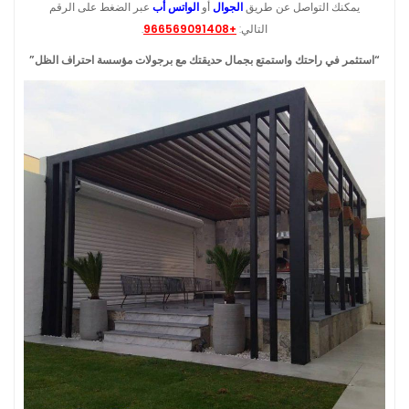
يمكنك التواصل عن طريق
الجوال
أو
الواتس أب
عبر الضغط على الرقم
التالي:
+966569091408
.
“استثمر في راحتك واستمتع بجمال حديقتك مع برجولات مؤسسة احتراف الظل”