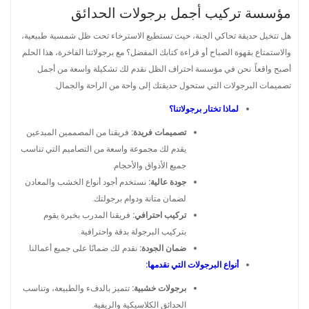
مؤسسة تركيب أجمل برجولات الحدائق
هل تتخيل حديقة تحاكي الجنة، حيث تستطيع الاسترخاء تحت ظل شمسية طبيعية،
والاستمتاع بقهوة الصباح أو قراءة كتابك المفضل؟ مع برجولاتنا الفاخرة، هذا الحلم
أصبح واقعاً. نحن في مؤسسة احتراف الظل نقدم لك تشكيلة واسعة من أجمل
تصميمات البرجولات التي ستحول حديقتك إلى واحة من الراحة والجمال.
لماذا تختار برجولاتنا؟
تصميمات فريدة:
فريقنا من المصممين المبدعين
يقدم لك مجموعة واسعة من التصاميم التي تناسب
جميع الأذواق والأحجام.
جودة عالية:
نستخدم أجود أنواع الخشب والمعادن
لضمان متانة ودوام برجولتك.
تركيب احترافي:
فريقنا المدرب بخبرة يقوم
بتركيب البرجولة بدقة واحترافية.
ضمان الجودة:
نقدم لك ضمانًا على جميع أعمالنا.
أنواع البرجولات التي نقدمها:
برجولات خشبية:
تتميز بالدفء والطبيعة، وتناسب
الحدائق الكلاسيكية والريفية.