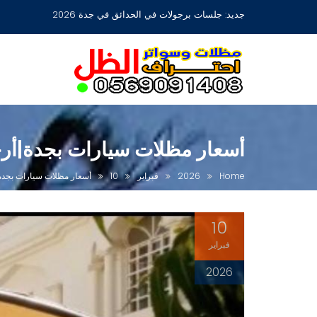
Ski
جديد:
مظلات جلسات حدائق أشكال مودرن عصرية جديدة بجدة
t
conten
أسعار مظلات سيارات بجدة|أ
Home
2026
فبراير
10
أسعار مظلات سيارات بجد
10
فبراير
2026