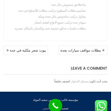
بناءملاحق سندويش بنال جده
تصاميم مظلات السطوح تركيب مظلات للأسطح في جده
مقاول تركيب ساندوتش بانل بجدة ومكة
سواتر جدة تركيب جميع الانواع افضل اسعار
مظلات جلسات حدائق خشبية حديد ولكسان بأشكال عصرية
تصفّح
مظلات مواقف سيارات بجدة
بيوت شعر ملكية في جدة
المقالات
LEAVE A COMMENT
يجب أنت تكون
مسجل الدخول
لتضيف تعليقاً.
مؤسسة غالب مسيفر بن سعيد المولد
تصميم
عبود الهاشمي