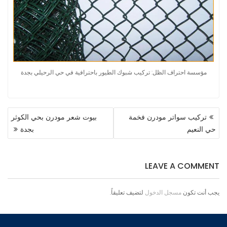
مؤسسة احتراف الظل: تركيب شبوك الطيور باحترافية في حي الرحيلي بجدة
تصفّح
تركيب سواتر مودرن فخمة
بيوت شعر مودرن بحي الكوثر
المقالات
حي النعيم
بجدة
LEAVE A COMMENT
يجب أنت تكون
مسجل الدخول
لتضيف تعليقاً.