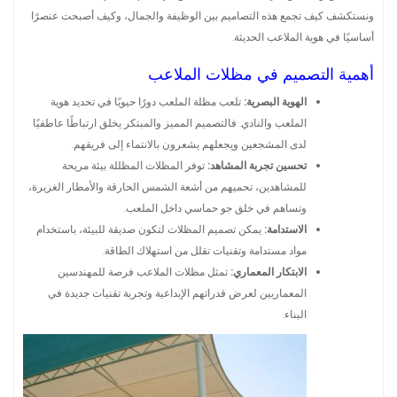
ونستكشف كيف تجمع هذه التصاميم بين الوظيفة والجمال، وكيف أصبحت عنصرًا
أساسيًا في هوية الملاعب الحديثة.
أهمية التصميم في مظلات الملاعب
الهوية البصرية:
تلعب مظلة الملعب دورًا حيويًا في تحديد هوية
الملعب والنادي. فالتصميم المميز والمبتكر يخلق ارتباطًا عاطفيًا
لدى المشجعين ويجعلهم يشعرون بالانتماء إلى فريقهم.
تحسين تجربة المشاهد:
توفر المظلات المظللة بيئة مريحة
للمشاهدين، تحميهم من أشعة الشمس الحارقة والأمطار الغزيرة،
وتساهم في خلق جو حماسي داخل الملعب.
الاستدامة:
يمكن تصميم المظلات لتكون صديقة للبيئة، باستخدام
مواد مستدامة وتقنيات تقلل من استهلاك الطاقة.
الابتكار المعماري:
تمثل مظلات الملاعب فرصة للمهندسين
المعماريين لعرض قدراتهم الإبداعية وتجربة تقنيات جديدة في
البناء.