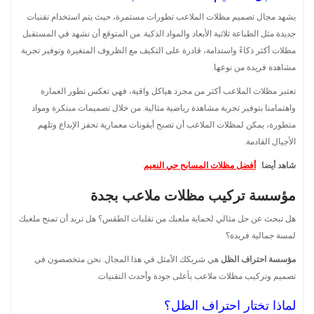
يشهد مجال تصميم مظلات الملاعب تطورات مستمرة، حيث يتم استخدام تقنيات
جديدة مثل الطباعة ثلاثية الأبعاد والمواد الذكية. من المتوقع أن نشهد في المستقبل
مظلات أكثر ذكاءً واستدامة، قادرة على التكيف مع الظروف المتغيرة وتوفير تجربة
مشاهدة فريدة من نوعها.
تعتبر مظلات الملاعب أكثر من مجرد هياكل واقية، فهي تعكس تطور العمارة
واهتمامنا بتوفير تجربة مشاهدة رياضية مثالية. من خلال تصميمات مبتكرة ومواد
متطورة، يمكن لمظلات الملاعب أن تصبح أيقونات معمارية تحفز الإبداع وتلهم
الأجيال القادمة.
شاهد أيضا
:
أفضل مظلات المسابح حي النعيم
.
مؤسسة تركيب مظلات ملاعب بجدة
هل تبحث عن حل مثالي لحماية ملعبك من تقلبات الطقس؟ هل تريد أن تمنح ملعبك
لمسة جمالية فريدة؟
مؤسسة احتراف الظل
هي شريكك الأمثل في هذا المجال. نحن متخصصون في
تصميم وتركيب مظلات ملاعب بأعلى جودة وأحدث التقنيات.
لماذا تختار احتراف الظل؟