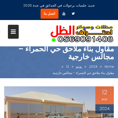
Ski
جديد:
جلسات برجولات في الحدائق في جدة 2026
t
اتصل بنا
conten
مقاول بناء ملاحق حي الحمراء –
مجالس خارجية
Home
2024
يونيو
12
مقاول بناء ملاحق حي الحمراء – مجالس خارجية
12
يونيو
2024