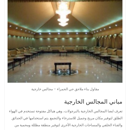
مقاول بناء ملاحق حي الحمراء – مجالس خارجية
مباني المجالس الخارجية
تعرف ايضا المجالس الخارجية بالبرجولات، وهي هياكل مفتوحة تستخدم في الهواء
الطلق لتوفير مكان مريح وجميل للاسترخاء والتجمع. يتم استخدامها في الحدائق
والفناء الخلفي والمساحات الخارجية الأخرى لتوفير منطقة مظللة ومحمية من