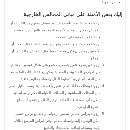
العناصر الجوية.
إليك بعض الأمثلة على مباني المجالس الخارجية:
برجولة خشبية: تتميز بأعمدة خشبية وسقف مفتوح من الخشب أو
القماش. يمكن استخدام الأعمدة المزخرفة والعوارض الخشبية
لإضفاء لمسة فنية على التصميم.
برجولة معدنية: تتميز بأعمدة وعوارض معدنية متينة مثل الحديد أو
الألمنيوم. يمكن أن تكون مغطاة بمواد مثل القماش أو الخشب أو
الزجاج.
برجولة بيروجولا: تتميز بتصميم مفتوح على شكل قوسين أو عناقيد
من العوارض الخشبية أو المعدنية. يمكن زراعة النباتات المتسلقة
مثل العنب أو الورود لتسليط الظل وإضفاء جمالية إضافية.
برجولة بمظلات قابلة للطي: تتميز بأعمدة متينة وسقف قابل للطي
مثل المظلات القماشية أو المظلات القابلة للتحكم بواسطة آلية.
يمكن طي المظلة عند الحاجة لتوفير الظل أو فتحها للسماح
بالضوء الطبيعي.
برجولة بتراس خشبي: تتضمن برجولة مرتفعة مع تراس خشبي
يمكن الوصول إليه بواسطة سلالم. يوفر التراس المرتفع إطلالة
رائعة ومساحة إضافية للاسترخاء والتجمع.