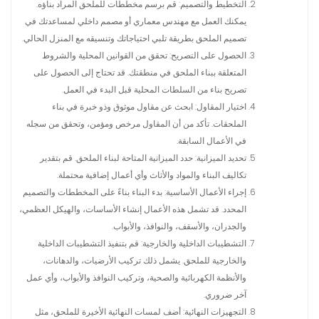
التخطيط والتصميم: قم برسم مخططات للملحق المراد بناؤه.
يمكنك العمل مع مهندس معماري أو مصمم داخلي لمساعدتك في
تصميم الملحق بطريقة تلبي احتياجاتك وتنسيقه مع المنزل الحالي.
الحصول على التصريح: تحقق من القوانين المحلية والشروط
المتعلقة ببناء الملحق في منطقتك. قد تحتاج إلى الحصول على
تصريح بناء من السلطات المحلية قبل البدء في العمل.
اختيار المقاول: ابحث عن مقاول موثوق وذو خبرة في بناء
الملحقات. تأكد من أن المقاول مرخص ومؤمن، وتحقق من سجله
في الأعمال السابقة.
تحديد الميزانية: حدد الميزانية المتاحة لبناء الملحق. قم بتقدير
تكاليف البناء والمواد والأثاث وأي أعمال إضافية محتملة.
إجراء الأعمال الأساسية: بدء البناء بناءً على المخططات والتصميم
المحدد. قد تشمل هذه الأعمال إنشاء الأساسات، والهيكل العظمي،
والجدران، والأسقف، والنوافذ، والأبواب.
التشطيبات الداخلية والخارجية: قم بتنفيذ التشطيبات الداخلية
والخارجية للملحق. يشمل ذلك تركيب الأرضيات، والدهانات،
والأنظمة الكهربائية والصحية، وتركيب النوافذ والأبواب، وأي عمل
آخر ضروري.
التجهيزات النهائية: أضف لمسات النهائية الأخيرة للملحق، مثل