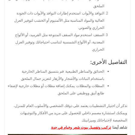
الملحق.
النوافذ والأبواب: استخدم إطارات النوافذ والأبواب ذات الجودة
العالية والمواد المناسبة مثل الألمنيوم أو الخشب لتوفير العزل
الحراري والصوتي.
السقف: استخدم مواد السقف المتنوعة مثل القرميد، أو الألواح
المعدنية، أو الألواح الشمسية لتناسب احتياجاتك وتوفير العزل
الحراري.
التفاصيل الأخرى:
الحدائق والمناظر الطبيعية: قم بتنسيق المناظر الخارجية
باستخدام النباتات والأشجار والأزهار لتعزيز جمال الملحق.
المظلات والمظلات: يمكنك إضافة مظلات أو مظلات خارجية لإضفاء
طابع أنيق ووظيفي على الملحق.
تذكر أن اختيار التشطيبات يعتمد على ذوقك الشخصي والأسلوب العام للمنزل،
ويمكنك استشارة مصمم داخلي للحصول على مزيد من الأفكار والتوجيهات
المخصصة لاحتياجاتك وميزانيتك.
شاهد أيضا
:
تركيب وتفصيل بيوت شعر وخيام في جدة
.