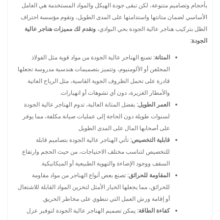
بأحجام وتصاميم متنوعة، لكن تبقى جودة الهيكل والمواد المستخدمة هي العامل
الأساسي لضمان متانتها واستدامتها على المدى الطويل، وتقوم مؤسسة احتراف
الظل بتركيب هناجر عالية الجودة بحي البوادي،
ونقدم لك مميزات هناجر عالية
الجودة:
المتانة:
تصنع الهناجر عالية الجودة من مواد قوية مثل الفولاذ
المجلفن أو الألومنيوم، وتتميز بتصميمات هندسية مدروسة تجعلها
قادرة على تحمل الظروف الجوية القاسية، مثل الرياح العاتية
والأمطار الغزيرة، دون أي تشوهات أو انهيارات.
العمر الطويل:
بفضل المتانة العالية، تدوم الهناجر عالية الجودة
لسنوات طويلة دون الحاجة إلى عمليات صيانة مكلفة، مما يوفر
على أصحابها المال على المدى الطويل.
قابلية التخصيص:
تأتي الهناجر عالية الجودة بتصاميم قابلة
للتخصيص لتناسب مختلف الاحتياجات، من حيث الحجم وارتفاع
السقف ووجود الإضاءة والتهوية الطبيعية أو الميكانيكية.
المقاومة للحرائق:
تصنع بعض أنواع الهناجر من مواد مقاومة
للحرائق، مما يجعلها الخيار الأمثل لتخزين المواد القابلة للاشتعال
أو إقامة ورش العمل التي تنطوي على مخاطر الحريق.
كفاءة الطاقة:
يمكن تصميم الهناجر عالية الجودة لتوفير عزل