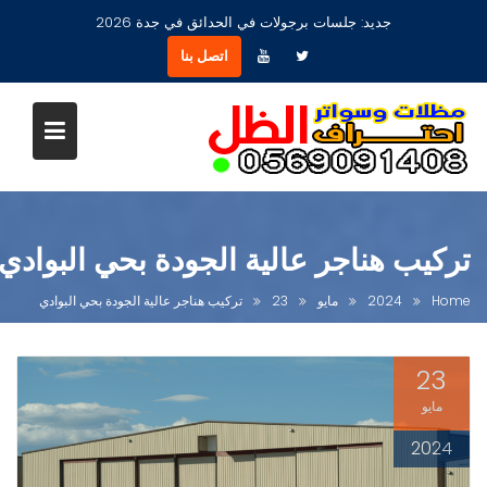
Ski
جديد:
مظلات جلسات حدائق أشكال مودرن عصرية جديدة بجدة
t
اتصل بنا
conten
تركيب هناجر عالية الجودة بحي البوادي
Home
2024
مايو
23
تركيب هناجر عالية الجودة بحي البوادي
23
مايو
2024