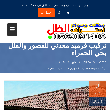
Ski
جديد:
مظلات جلسات حدائق أشكال مودرن عصرية جديدة بجدة
t
اتصل بنا
conten
تركيب قرميد معدني للقصور والفلل
بحي الحمراء
Home
2024
مايو
9
تركيب قرميد معدني للقصور والفلل بحي الحمراء
9
مايو
2024