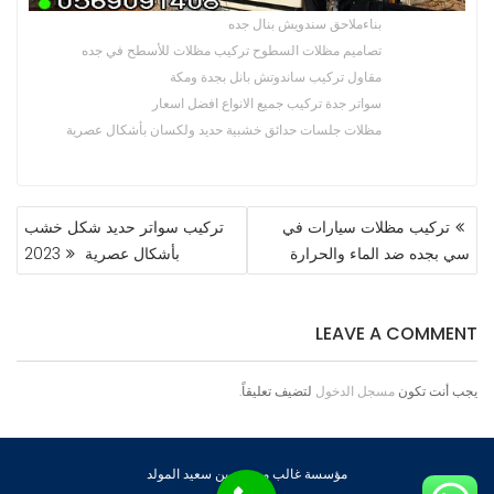
بناءملاحق سندويش بنال جده
تصاميم مظلات السطوح تركيب مظلات للأسطح في جده
مقاول تركيب ساندوتش بانل بجدة ومكة
سواتر جدة تركيب جميع الانواع افضل اسعار
مظلات جلسات حدائق خشبية حديد ولكسان بأشكال عصرية
تصفّح
تركيب مظلات سيارات في
تركيب سواتر حديد شكل خشب
المقالات
سي بجده ضد الماء والحرارة
بأشكال عصرية 2023
LEAVE A COMMENT
يجب أنت تكون
مسجل الدخول
لتضيف تعليقاً.
مؤسسة غالب مسيفر بن سعيد المولد