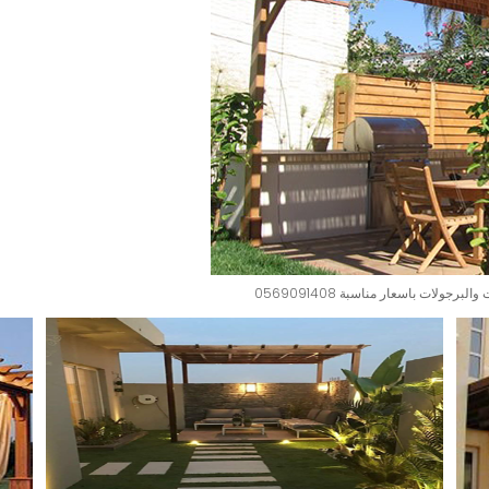
ات باسعار مناسبة 0569091408